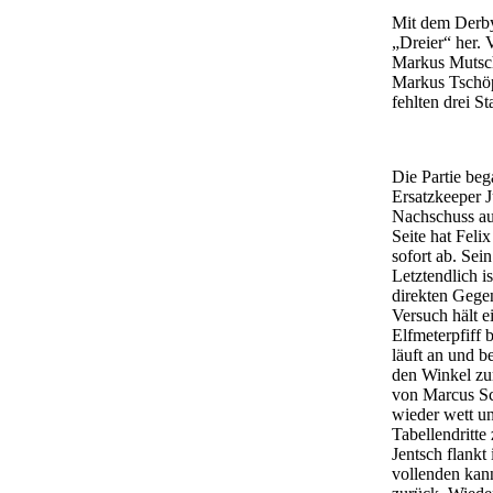
Mit dem Derby
„Dreier“ her.
Markus Mutsche
Markus Tschöp
fehlten drei S
Die Partie beg
Ersatzkeeper J
Nachschuss au
Seite hat Feli
sofort ab. Sei
Letztendlich i
direkten Gege
Versuch hält e
Elfmeterpfiff 
läuft an und b
den Winkel zur
von Marcus Sch
wieder wett un
Tabellendritte
Jentsch flankt
vollenden kan