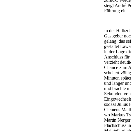
zurück. Wieder
steigt André 
Führung ein.
In der Halbzei
Gastgeber noch
gelang, das s
gestattet Lawa
in der Lage di
Anschluss für
verzieht deutl
Chance zum Aus
scheitert völl
Minuten späte
und länger und
und brachte m
Sekunden von 
Eingewechselte
sodass Julius
Clemens Matthe
wo Markus Tsc
Martin Nerger 
Flachschuss in
Mal gefährlich