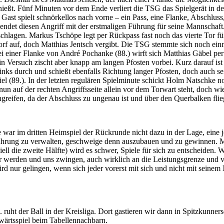
ießt. Fünf Minuten vor dem Ende verliert die TSG das Spielgerät in d
 Gast spielt schnörkellos nach vorne – ein Pass, eine Flanke, Abschluss,
ndet diesen Angriff mit der erstmaligen Führung für seine Mannschaf
chlagen. Markus Tschöpe legt per Rückpass fast noch das vierte Tor fü
rf auf, doch Matthias Jentsch vergibt. Die TSG stemmte sich noch ein
i einer Flanke von André Pochanke (88.) wirft sich Matthias Gäbel per 
ein Versuch zischt aber knapp am langen Pfosten vorbei. Kurz darauf is
inks durch und schießt ebenfalls Richtung langer Pfosten, doch auch s
Ziel (89.). In der letzten regulären Spielminute schickt Holm Natschke
nun auf der rechten Angriffsseite allein vor dem Torwart steht, doch 
ingreifen, da der Abschluss zu ungenau ist und über den Querbalken flie
 war im dritten Heimspiel der Rückrunde nicht dazu in der Lage, eine j
hrung zu verwalten, geschweige denn auszubauen und zu gewinnen. Mi
iell die zweite Hälfte) wird es schwer, Spiele für sich zu entscheiden. 
r werden und uns zwingen, auch wirklich an die Leistungsgrenze und vi
rd nur gelingen, wenn sich jeder vorerst mit sich und nicht mit sein
 ruht der Ball in der Kreisliga. Dort gastieren wir dann in Spitzkunner
ärtsspiel beim Tabellennachbarn.