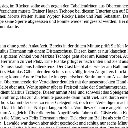
sieg im Rücken sollte auch gegen den Tabellendritten aus Obercunners
 Verzichten musste Trainer Hagen Tschöpe bei diesem Unterfangen auf 
r, Moritz Pfeifer, Julien Wypior, Rocky Liebe und Paul Sebastian. Da
e seine Sperre abgesessen und konnte wieder eingesetzt werden. Bei 
tammkräfte.
ann ohne große Anlaufzeit. Bereits in der dritten Minute prüft Steffen 
ulius Hermann mit einem Distanzschuss. Diesen kann er nur klatschen l
s spitzem Winkel von Markus Tschöpe geht aber am Kasten vorbei. Au
x Herrmann zu viel Platz. Eine Flanke pflügt er nach unten und zieht a
n Schuss knallt ans Lattenkreuz. Der Gast bleibt aber weiter am Ball und
st es Matthias Gäbel, der den Schuss des völlig freien Angreifers blockt.
nzug kommt André Pochanke im gegnerischen Strafraum zum Abschlus
in Obercunnersdorfer Verteidiger deutlich mit der ausgestreckten Hand 
bleibt aber aus. Wenig später gibt es Freistoß nahe der Strafraumgrenze
edient Markus Tschöpe. Dieser nimmt Maß und schweißt das Spielgerät 
 Führung. Bis zur 25. Minute passierte dann nicht viel. Erst durch eine
olz kommt der Gast zu einer Gelegenheit, doch der Verteidiger macht
d klärt in höchster Not per langem Bein. Von dieser Chance angetrieb
 zum Ausgleich. Über die rechte Angriffsseite fahren die Gäste einen Ko
 in die Mitte, wo Felix Herrmann einen Tick eher am Ball ist als sein G
n. Lawalde war davon aber nicht geschockt und schlug nur sechs Minut