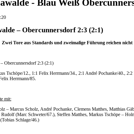
awalde - Blau Weiß Obercunner
:20
lde – Obercunnersdorf 2:3 (2:1)
Zwei Tore aus Standards und zweimalige Führung reichen nicht
 Obercunnersdorf 2:3 (2:1)
kus Tschöpe/12., 1:1 Felix Herrmann/34., 2:1 André Pochanke/40., 2:2
 Felix Herrmann/85.
e mit:
lz – Marcus Scholz, André Pochanke, Clemens Matthes, Matthias Gäb
l Rudolf (Marc Schweter/67.), Steffen Matthes, Markus Tschöpe – Hol
(Tobias Schlage/46.)