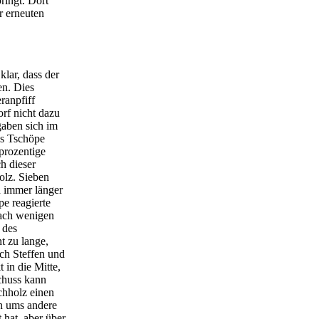
ringt. Dort
r erneuten
klar, dass der
en. Dies
ranpfiff
rf nicht dazu
gaben sich im
us Tschöpe
prozentige
h dieser
olz. Sieben
d immer länger
e reagierte
nach wenigen
 des
t zu lange,
ch Steffen und
 in die Mitte,
chuss kann
chholz einen
in ums andere
 hat, aber über